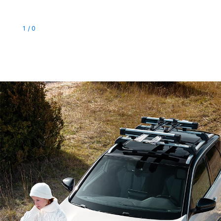
1
/
0