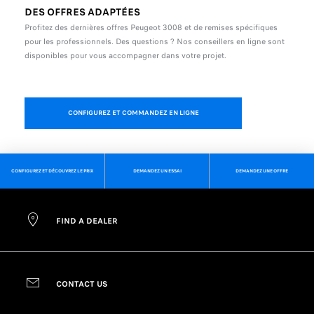
DES OFFRES ADAPTÉES
Profitez des dernières offres Peugeot 3008 et de remises spécifiques
pour les professionnels. Des questions ? Nos conseillers en ligne sont
disponibles pour vous accompagner dans votre projet.
CONFIGUREZ ET COMMANDEZ EN LIGNE
CONFIGUREZ ET DÉCOUVREZ LE PRIX
DEMANDEZ UN ESSAI
DEMANDEZ UNE OFFRE
FIND A DEALER
CONTACT US