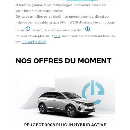
et haut de gamme et les technologies innovantes décuplent
votre bien-être et votre sécurité.
Offrez-vous la liberté de choisir un moteur essence, diesel ou
hybride rechargeable jusqu'à 59km WLTP d'autonomie en roulage
mixte
et jusqu’à 75km en roulage urbain
.
Homologation WLTP de l’autonomie de la PEUGEOT 3008 en mode électriqu
Homologation WLTP de l’autonom
Pour en savoir plus sur le
SUV
, découvrez dès maintenant tous les
avis
PEUGEOT 3008
.
NOS OFFRES DU MOMENT
PEUGEOT 3008 PLUG-IN HYBRID ACTIVE