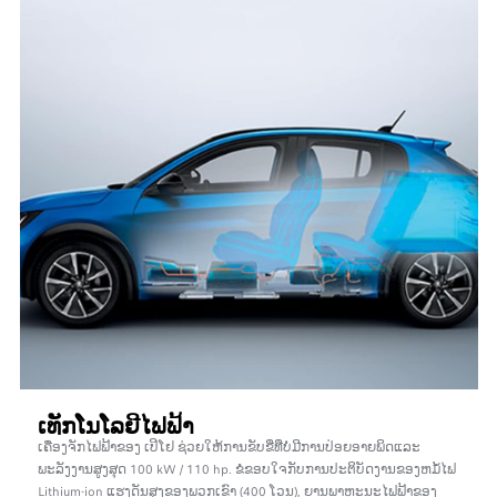
ເທັກໂນໂລຍີໄຟຟ້າ
ເຄື່ອງຈັກໄຟຟ້າຂອງ ເປິໂຢ ຊ່ວຍໃຫ້ການຂັບຂີ່ທີ່ບໍ່ມີການປ່ອຍອາຍພິດແລະ
ພະລັງງານສູງສຸດ 100 kW / 110 hp. ຂໍຂອບໃຈກັບການປະຕິບັດງານຂອງຫມໍ້ໄຟ
Lithium-ion ແຮງດັນສູງຂອງພວກເຂົາ (400 ໂວນ), ຍານພາຫະນະໄຟຟ້າຂອງ