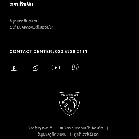
ການຄົ້ນພົບ
ຂໍ້ມູນທາງກົດຫມາຍ
ນະໂຍບາຍຄວາມເປັນສ່ວນໂຕ
CONTACT CENTER : 020 5738 2111
ໂຄງສ້າງ ແຜນທີ່
ນະໂຍບາຍຄວາມເປັນສ່ວນໂຕ
ຂໍ້ມູນທາງກົດຫມາຍ
ຄຸກກິ້ ສິດທິພິເສດ