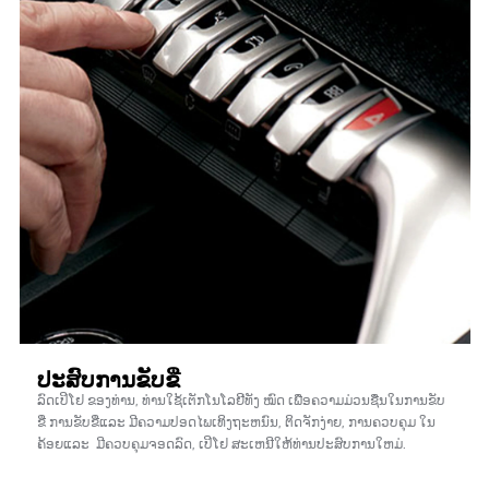
ປະສົບການຂັບຂີ່
ລົດເປິໂຢ ຂອງທ່ານ, ທ່ານໃຊ້ເຕັກໂນໂລຢີທັງ ໝົດ ເພື່ອຄວາມມ່ວນຊື່ນໃນການຂັບ
ຂີ່ ການຂັບຂີ່ແລະ ມີຄວາມປອດໄພເທິງຖະຫນົນ, ຕິດຈັກງ່າຍ, ການຄວບຄຸມ ໃນ
ຄ້ອຍແລະ ມີຄວບຄຸມຈອດລົດ, ເປິໂຢ ສະເຫນີໃຫ້ທ່ານປະສົບການໃຫມ່.