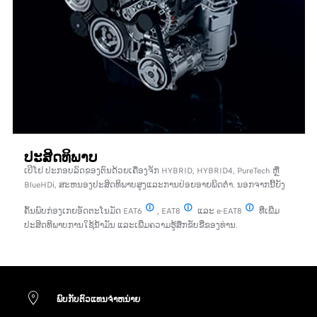
ປະສິດທິພາບ
ເປິໂຢ ປະກອບລົດຂອງຕົນດ້ວຍເຄື່ອງຈັກ HYBRID, HYBRID4, PureTech ຫຼື
BlueHDi, ສະຫນອງປະສິດທິພາບສູງແລະການປ່ອຍອາຍພິດຕ່ໍາ. ນອກຈາກນີ້ຍັງ
ຄົ້ນພົບກ່ອງເກຍອັດຕະໂນມັດ EAT6
, EAT8
ແລະ e-EAT8
ທີ່ເພີ່ມ
Efficient Automatic Transmission 6
Efficient Automatic Transmission 8
Electric Efficient 
ປະສິດທິພາບການໃຊ້ນໍ້າມັນ ແລະເພີ່ມຄວາມຮູ້ສຶກຂັບຂີ່ຂອງທ່ານ.
ພົບ​ກັບ​ຕົວ​ແທນ​ຈຳ​ຫ​ນ່າຍ