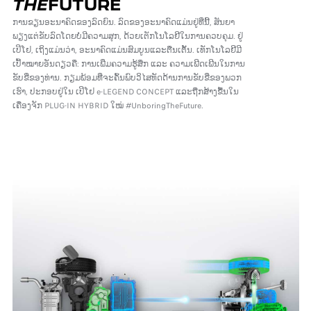
THE
FUTURE
ການຂຽນອະນາຄົດຂອງລົດຍົນ. ລົດຂອງອະນາຄົດແມ່ນຢູ່ທີ່ນີ້, ສັນຍາ
ພຽງແຕ່ຂັບລົດໂດຍບໍ່ມີຄວາມສຸກ, ດ້ວຍເຕັກໂນໂລຢີໃນການຄວບຄຸມ. ຢູ່
ເປິໂຢ, ເຖິງແມ່ນວ່າ, ອະນາຄົດແມ່ນສົມບູນແລະຕື່ນເຕັ້ນ. ເທັກໂນໂລຢີມີ
ເປົ້າໝາຍອັນດຽວຄື: ການເພີ່ມຄວາມຮູ້ສຶກ ແລະ ຄວາມເພີດເພີນໃນການ
ຂັບຂີ່ຂອງທ່ານ. ກຽມພ້ອມທີ່ຈະຄົ້ນພົບວິໄສທັດດ້ານການຂັບຂີ່ຂອງພວກ
ເຮົາ, ປະກອບຢູ່ໃນ ເປິໂຢ e-LEGEND CONCEPT ແລະຖືກສ້າງຂື້ນໃນ
ເຄື່ອງຈັກ PLUG-IN HYBRID ໃໝ່ #UnboringTheFuture.