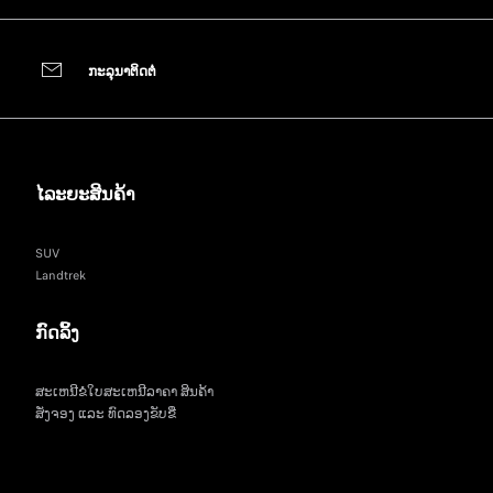
​ກະ​ລຸ​ນາ​ຕິດ​ຕໍ່​
ໄລະຍະສິນຄ້າ
SUV
Landtrek
ກົດລິ້ງ
ສະເຫນີຂໍໃບສະເຫນີລາຄາ ສິນຄ້າ
ສັ່ງຈອງ ແລະ ທົດລອງຂັບຂີ່