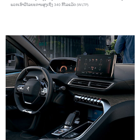
ພວກເຮົາມີໄລຍະການສູງເຖິງ 340 ກິໂລແມັດ (WLTP).