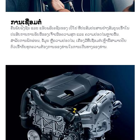
ການເຊື່ອມຕໍ່
ຄົ້ນພົບຟັງຊັນ ແລະ ແອັບພລິເຄຊັ່ນຂອງ ເປິໂຢ ທີ່ປະສົມປະສານຢ່າງສົມບູນເຂົ້າໃນ
ປະສົບການການຂັບຂີ່ຂອງເຈົ້າເພື່ອຄວາມສຸກ ແລະ ຄວາມປອດໄພຫຼາຍຂຶ້ນ.
ສຳລັບການພັກຜ່ອນ, ຂໍ້ມູນ ຫຼືຄວາມປອດໄພ, ເຄື່ອງມືທີ່ເຊື່ອມຕໍ່ເຫຼົ່ານີ້ສາມາດປັບ
ຕົວເຂົ້າກັບທຸກຄວາມຕ້ອງການຂອງທ່ານໃນການເດີນທາງຂອງທ່ານ.