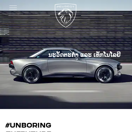
ນະວັດຕະກໍາ ແລະ ເທັກໂນໂລຍີ
#UNBORING