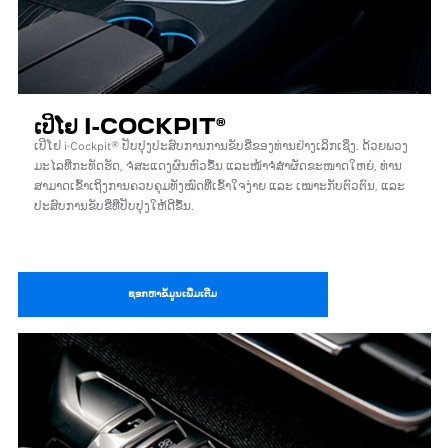
ເປິໂຢ I-COCKPIT®
ເປິໂຢ i-Cockpit® ປັບປຸງປະສົບການການຂັບຂີ່ຂອງທ່ານຢ່າງເລິກເຊິ່ງ. ດ້ວຍພວງ
ມະໄລທີ່ກະທັດຮັດ, ຈໍສະແດງຜົນຫົວຂຶ້ນ ແລະໜ້າຈໍສຳຜັດຂະໜາດໃຫຍ່, ທ່ານ
ສາມາດເຂົ້າເຖິງການຄວບຄຸມທັງໝົດທີ່ເຂົ້າໃຈງ່າຍ ແລະ ເໝາະກັບຕົວຕົນ, ແລະ
ປະສົບການຂັບຂີ່ທີ່ປັບປຸງໃຫ້ດີຂຶ້ນ.
ຊອກຫາຂໍ້ມູນເພີ່ມເຕີມ