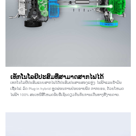
ເທັກໂນໂລຢີປະສົມທີ່ສາມາດສາກໄຟໄດ້
ເທກໂນໂລຍີປະສົມແບບສາກໄຟໄດ້ປະສົມປະສານສອງແຫຼ່ງ: ໄຟຟ້າແລະນ້ຳມັນ
ເຊື້ອໄຟ. ລົດ Plug-in hybrid ຫຼຸດຜ່ອນການປ່ອຍອາຍພິດ ກາກບອນ, ດ້ວຍໂຫມດ
ໄຟຟ້າ 100% ສະເຫນີສີ່ໂຫມດຂັບຂີ່ເຊັ່ນດຽວກັນກັບການເດີນທາງທີ່ງ່າຍດາຍ.