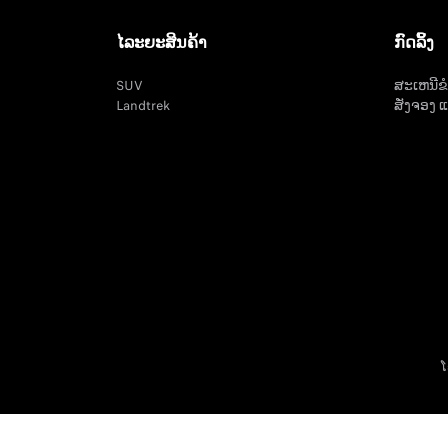
ໄລະຍະສິນຄ້າ
ກົດລິ້ງ
SUV
ສະເຫນີຂ
Landtrek
ສັ່ງຈອງ 
ໂ