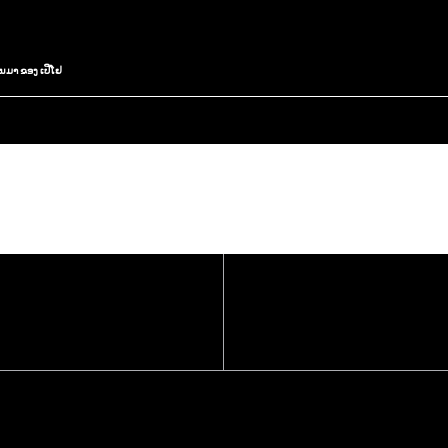
ນມາ ຂອງ ເປີໂຢ