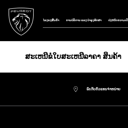
ໄລະຍະສິນຄ້າ
ການບໍລິການ ແລະ ບຳລຸງຮັກສາ
ປະຫວັດຄວາມເປັ
​ສະ​ເຫ​ນີ​ຂໍ​ໃບ​ສະ​ເຫ​ນີ​ລາ​ຄາ ສິນ​ຄ້າ
ພົບ​ກັບ​ຕົວ​ແທນ​ຈຳ​ຫ​ນ່າຍ