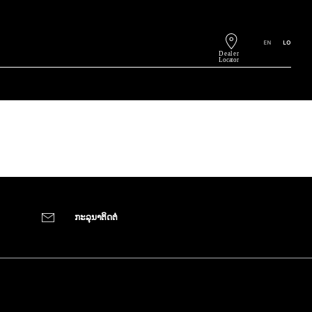
EN
LO
​ກະ​ລຸ​ນາ​ຕິດ​ຕໍ່​