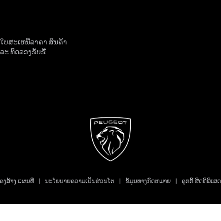
ໍໃບສະເຫນີລາຄາ ສິນຄ້າ
ແລະ ທົດລອງຂັບຂີ່
ຄງສ້າງ ແຜນທີ່
ນະໂຍບາຍຄວາມເປັນສ່ວນໂຕ
ຂໍ້ມູນທາງກົດຫມາຍ
ຄຸກກິ້ ສິດທິພິເສດ