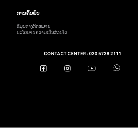
ການຄົ້ນພົບ
ຂໍ້ມູນທາງກົດຫມາຍ
ນະໂຍບາຍຄວາມເປັນສ່ວນໂຕ
CONTACT CENTER : 020 5738 2111