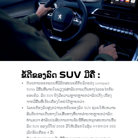
ຂໍ້ດີຂອງລົດ SUV ມີຄື :
ດ້ວຍການອອກແບບທີ່ມີລັກສະນະຄືກັບລົດແຂ່ງ compact
SUVs ມີພື້ນທີ່ພາຍໃນພຽງພໍສຳລັບການເດີນທາງໄລຍະໄກກັບ
ຄອບຄົວ. ລົດ SUV ຍັງມີຄວາມຫຼາກຫຼາຍກວ່າລົດເກັງ ເນື່ອງ
ຈາກມີພື້ນທີ່ເກັບເຄື່ອງໃຫຍ່ໄດ້ຫຼາຍກວ່າ.
ໄລຍະກ້ອງລົດສູງກວ່າຖະຫນົນຂອງລົດ SUV ຊ່ວຍໃຫ້ເຫມາະ
ສົມກັບການເດີນທາງໃນເສັ້ນທາງທີ່ຍາກລໍາບາກຫຼາຍກວ່າລົດ
ທໍາມະດາ ສໍາລັບປະສົບການການຂັບຂີ່ທີ່ສະຫນຸກສະຫນານຂຶ້ນ
ລົດ SUV ຂອງເປີໂຢ 3008 ມີໃຫ້ເລືອກໃນລຸ້ນ HYBRID4 300
(ລົດຂັບເຄື່ອນ 4 ລໍ້)