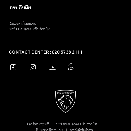
ການຄົ້ນພົບ
ຂໍ້ມູນທາງກົດຫມາຍ
ນະໂຍບາຍຄວາມເປັນສ່ວນໂຕ
CONTACT CENTER : 020 5738 2111
ໂຄງສ້າງ ແຜນທີ່
ນະໂຍບາຍຄວາມເປັນສ່ວນໂຕ
ຂໍ້ມູນທາງກົດຫມາຍ
ຄຸກກິ້ ສິດທິພິເສດ