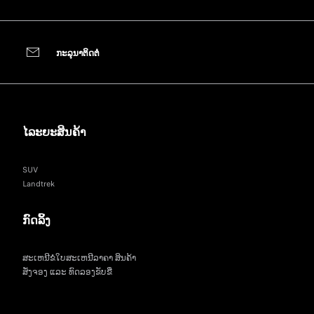
​ກະ​ລຸ​ນາ​ຕິດ​ຕໍ່​
ໄລະຍະສິນຄ້າ
SUV
Landtrek
ກົດລິ້ງ
ສະເຫນີຂໍໃບສະເຫນີລາຄາ ສິນຄ້າ
ສັ່ງຈອງ ແລະ ທົດລອງຂັບຂີ່