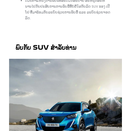
ດ້ວຍຕໍາແຫນ່ງການຂັບຂີ່ທີ່ສະດວກສະບາຍ ສະຫນຸກສະຫ
ນານໄປກັບປະສົບການການຂັບຂີ່ທີ່ບໍ່ຄືໃຜກັບລົດ SUV ຂອງ ເປີ
ໂຢ ທີ່ມາພ້ອມກັບລະບົບຊ່ວຍການຂັບຂີ່ ແລະ ລະບົບຊ່ວຍຈອດ
ລົດ.
ພົບກັບ SUV ສໍາລັບທ່ານ