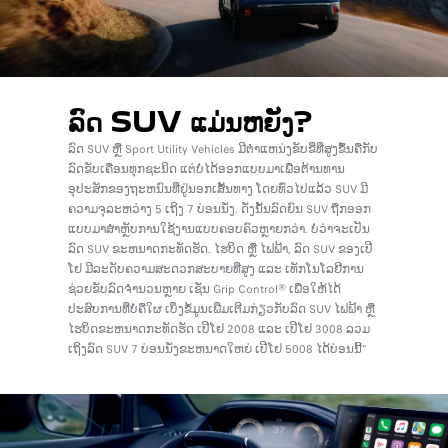
ລົດ SUV ແມ່ນຫຍັງ?
ລົດ SUV ຫຼື Sport Utility Vehicles ມີຕໍາແຫນ່ງຂັບຂີ່ທີ່ສູງຂຶ້ນຄືກັບ
ລົດຂັບເຄື່ອນທຸກຊະນິດ ແຕ່ບໍ່ໄດ້ອອກແບບມາເພື່ອຕ້ານທານ
ອຸປະສັກຂອງຖະຫນົນທີ່ຢູ່ນອກເສັ້ນທາງ ໂດຍທົ່ວໄປແລ້ວ SUV ມີ
ຄວາມຈຸລະຫວ່າງ 5 ເຖິງ 7 ບ່ອນນັ່ງ. ດັ່ງນັ້ນລົດຍົນ SUV ຖືກອອກ
ແບບມາສໍາຫຼັບການໃຊ້ງານແບບຄອບຄົວຫຼາຍກວ່າ. ບໍ່ວ່າຈະເປັນ
ລົດ SUV ຂະຫນາດກະທັດຮັດ. ໄຮບິດ ຫຼື ໄຟຟ້າ, ລົດ SUV ຂອງເປີ
ໂຢ ມີລະດັບຄວາມສະດວກສະບາຍທີ່ສູງ ແລະ ເທັກໂນໂລຢີການ
ຊ່ວຍຂັບລົດຈໍານວນຫຼາຍ ເຊັ່ນ Grip Control® ເພື່ອໃຫ້ໄດ້
ປະສົບການທີ່ບໍ່ຄືໃຜ ເບິ່ງຂໍ້ມູນເພີ່ມເຕີມກ່ຽວກັບລົດ SUV ໄຟຟ້າ ຫຼື
ໄຮບິດຂະຫນາດກະທັດຮັດ ເປີໂຢ 2008 ແລະ ເປີໂຢ 3008 ລວມ
ເຖິງລົດ SUV 7 ບ່ອນນັ່ງຂະຫນາດໃຫຍ່ ເປີໂຢ 5008 ໄດ້ບ່ອນນີ້"