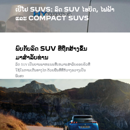
ເປີໂຢ SUVS: ລົດ SUV ໄຮບິດ, ໄຟຟ້າ
ແລະ COMPACT SUVS
ພົບກັບລົດ SUV ທີ່ຖືກສ້າງຂຶ້ນ
ມາສໍາລັບທ່ານ
ລົດ SUV ເປັນຍານພາຫະນະທີ່ເຫມາະສໍາລັບຄອບຄົວທີ່
ໃຊ້ໃນການເດີນທາງໄກ ດ້ວຍພື້ນທີ່ທີ່ກ້ວາງຂວາງເປັນ
ພິເສດ