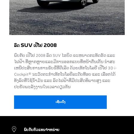
ລົດ SUV ເປີໂຢ 2008
ພົບກັບ ເປີໂຢ 2008 ລົດ SUV ໄຮບິດ ຂະຫນາດກະທັດຮັດ ແລະ
ໄຟຟ້າ ທີ່ຫຼາກຫຼາຍແລະມີການອອກແບບທີ່ຫນ້າຕື່ນເຕັ້ນ ນໍາສະ
ເຫນີປະສົບການການຂັບຂີ່ທີ່ດີເລີດ ດ້ວຍເທັກໂນໂລຢີ ເປີໂຢ 3D i-
Cockpit® ນະວັດຕະກໍາເທັກໂນໂລຢີລະດັບທ໊ອບ ແລະ ເລືອກໄດ້
ທັງລົດທີ່ໃຊ້ນໍ້າມັນ ແລະ ລົດໄຟຟ້າທີ່ມີປະສິດທິພາບສູງ ແລະ
ປະຢັດພະລັງງານໃນເວລາດຽວກັນ
ເຊີນເບິ່ງ
ພົບ​ກັບ​ຕົວ​ແທນ​ຈຳ​ຫ​ນ່າຍ