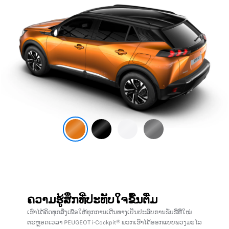
ຄວາມຮູ້ສຶກທີ່ປະ​ທັບ​ໃຈ​ຂື້ນ​ຕື່ມ
ເຮົາໄດ້ຄິດທຸກສິ່ງເພື່ອໃຫ້ທຸກການເດີນທາງເປັນປະສົບການຂັບຂີ່ທີ່່ໃໝ່
ຕະຫຼອດເວລາ PEUGEOT i-Cockpit® ພວກເຮົາໄດ້ອອກແບບພວງມະໄລ