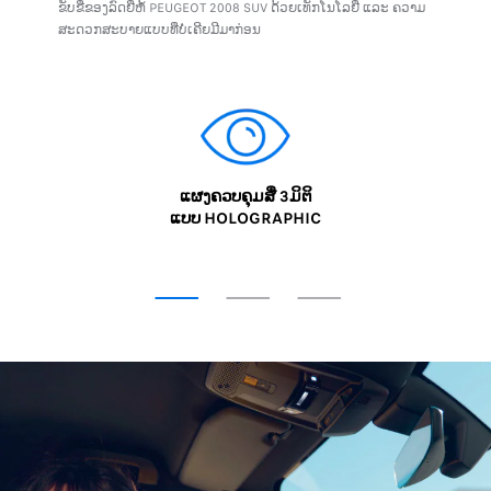
ຂັບຂີ່ຂອງລົດຍີ່ຫໍ້ PEUGEOT 2008 SUV ດ້ວຍເທັກໂນໂລຍີ່ ແລະ ຄວາມ
ສະດວກສະບາຍແບບທີ່ບໍ່ເຄີຍມີມາກ່ອນ
ແຜງຄວບຄຸມສື່ 3ມິຕິ
ແບບ HOLOGRAPHIC