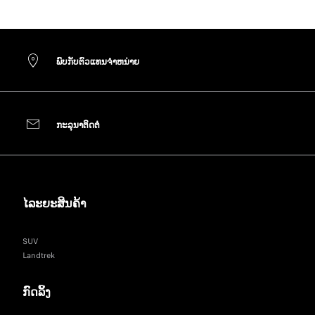
ພົບ​ກັບ​ຕົວ​ແທນ​ຈຳ​ຫ​ນ່າຍ
​ກະ​ລຸ​ນາ​ຕິດ​ຕໍ່​
ໄລະຍະສິນຄ້າ
SUV
Landtrek
ກົດລິ້ງ