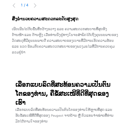
1
/
4
PRÉCÉDENT
SUIVANT
ສິ່ງອໍານວຍຄວາມສະດວກລະດັບສູງສຸດ
ຄຸນ
ລະ ສາ
ເພີດເພີນໄປກັບພື້ນທີ່ກວ້າງຂວາງ ແລະ ຄວາມສະດວກສະບາຍທີ່ສຸດທັງ
ການເ
ມໄລຍະ
ດ້ານໜ້າ ແລະ ດ້ານຫຼັງ ເມື່ອທ່ານນັ່ງຢູ່ທາງໃນຈະສໍາພັດໄດ້ເຖິງຄຸນນະພາບຂອງ
ຄວາມຫ
ວັດສະດຸທີ່ມີຄຸນນະພາບດີ ຄວາມສະບາຍຂອງເບາະທີ່ມີການເຮັດຄວາມຮ້ອນ
ເດີມທ
ວຂອງ
ແລະ ນວດ ພ້ອມກັບຄວາມສະດວກສະບາຍຂອງພວງມະໄລທີ່ມີການຄວບຄຸມ
ລົດໄດ
ລວມຢູ່ນໍາ
ເລືອກແບບລົດທີ່ສະທ້ອນຄວາມ​ເປັນຕົນ
ໂຕ​ຂອງທ່ານ​, ຄືຂໍ້ສະເໜີທີ່ດີທີ່ສຸດຂອງ
ເຮົາ
ເລືອກແບບລົດທີ່ສະທ້ອນຄວາມເປັນຕົນໂຕຂອງທ່ານໃຫ້ຫຼາຍທີ່ສຸດ ແລະ
ຮັບຂໍ້ສະເໜີທີ່ດີທີ່ສຸດຂອງ Peugeot ຈາກບ້ານ ຫຼື ຕົວແທນຈໍາໜ່າຍທີ່ທ່ານ
ມັກໄດ້ຕາມໃຈຂອງທ່ານ