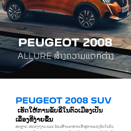
PEUGEOT 2008 SUV
ເຮັດໃຫ້ການຂັບຂີ່ໃນ​ຕົວເມືອງເປັນ
ເລື່ອງ​ທີ່ງ່າຍ​ຂື້ນ
ສະຫຼາດ, ສະຫງ່າງາມ ແລະ ພ້ອມທີ່ຈະພາທ່ານເຂົ້າສູ່ການແຂ່ງຂັນໃນ​ຕົວ