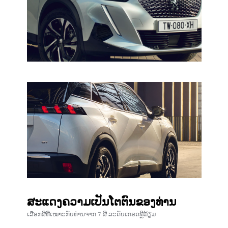
ສະແດງຄວາມເປັນໂຕຕົນຂອງທ່ານ
ເລືອກສີທີ່ເໝາະກັບທ່ານຈາກ 7 ສີ ລະ​ດັບ​ເກ​ຣດພຼີມ້ຽມ