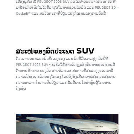
ເມືອງຢູ່ສະເໝີ PEUGEOT 2008 SUV ​ລົດ​ໄຟ​ຟ້າ​ຂະ​ຫ​ນາດ​ກະ​ທັດ​ຮັດ ທີ່
ມາພ້ອມກັບເທັກໂນໂລຢີລ່າສຸດໃນການຊ່ວຍຂັບລົດ ແລະ PEUGEOT 3D i-
Cockpit® ແລະ ນະວັດຕະກຳທີ່ປ່ຽນແປງກົດເກນຂອງການ​ຂັບ​ຂີ່
ສະເໜ່ຂອງລົດປະເພດ SUV
ດ້ວຍການອອກແບບລົດທີ່ເເຂງແກ່ງ ແລະ ​ລົດ​ທີ່​ມີຄວາມສູງ ລົດຍີ່ຫໍ້
PEUGEOT 2008 SUV ຈະເຮັດໃຫ້ທ່ານຕົກຫຼຸມຮັກກັບການອອກແບບທີ່
ກ້າຫານ ທ້າ​ທາຍ ຂອງລົດ ສາຍຄົມ ແລະ ສະ​ຕາຍທີ່ສະແດງງອອກມາມີ
ຄວາມເປັນເອກະລັກຂອງໂຕເອງ ໂດຍຍັງສົ່ງເສີມຄວາມສະດວກສະບາຍ
ຄວາມສາມາດໃນການປັບປ່ຽນ ແລະ ພື້ນທີ່ພາຍໃນສໍາຫຼັບຜູ້ໂດຍສານ
ທັງໝົດ