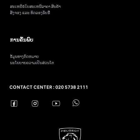
ສະເຫນີຂໍໃບສະເຫນີລາຄາ ສິນຄ້າ
ສັ່ງຈອງ ແລະ ທົດລອງຂັບຂີ່
ການຄົ້ນພົບ
ຂໍ້ມູນທາງກົດຫມາຍ
ນະໂຍບາຍຄວາມເປັນສ່ວນໂຕ
CONTACT CENTER : 020 5738 2111