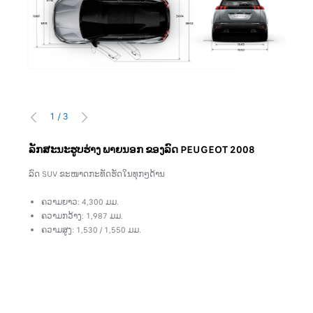
1
/
3
PRÉCÉDENT
SUIVANT
ລັກ​ສະ​ນະ​ຮູບ​ຮ່າງ ພາຍນອກ ຂອງ​ລົດ PEUGEOT 2008
ຂະ​
່ອງ​
ລົດ SUV ຂະໜາດກະທັດຮັດໃນທຸກໆດ້ານ
In th
for o
ຄວາມຍາວ: 4,300 ມມ.
ຄວາມກວ້າງ: 1,987 ມມ.
ທີ່ດ້
ຄວາມສູງ: 1,530 / 1,550 ມມ.
ຄ
ຄ
ທີ່ດ້າ
ຄ
ໄ