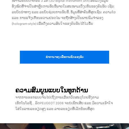
ແລະ
ໜ້າ​ຈໍ​ລະ​ບົບດິຈິຕອນ 3 ມິຕິ (3D digital instrument unit) ສະແດງຂໍ້ມູນ
ລົດSU
ານຂອງ
ທັງໝົດທີ່ຈໍາເປັນສໍາຫຼັບການຂັບຂີ່ພາຍໃນສະໜາມເບິ່ງເຫັນຂອງຄົນຂັບ ເຊັນ:
ເພີ່ມ
່​ຊັ້ນ
ລະບົບນໍາທາງ ແລະ ລະບົບຊ່ວຍການຂັບຂີ່, ຂໍ້ມູນທີ່ສໍາຄັນທີ່ສຸດເຊັ່ນ: ຄວາມໄວ
 ໃນຕໍາ
ແລະ ການແຈ້ງເຕືອນຄວາມປອດໄພ ຈະຖືກສ້າງເປັນພາບພິມຈໍາລອງ
ລ
(hologram-style) ເພື່ອດຶງຄວາມສົນໃຈຂອງຄົນຂັບໄດ້ໄວຂຶ້ນ
ລ
ລ
ທຳ​ການຈອງ ເພື່ອ​ການທົດລອງຂັບ
ຄວາມສົມບູນແບບໃນທຸກດ້ານ
ຈາກການອອກແບບຈົນໄປເຖິງການເລືອກວັດສະດຸໂດຍອີງ​ຕາມ
ເທັກໂນໂລຊີ... ລົດPEUGEOT 2008 ​​ຈະ​ບໍ​ເພີ​ກເສີຍ ແລະ ມິ​ຄວາມ​ເອົາ​ໃຈ​
ໃສ່ໃນລາຍລະອຽດ​ສູງ ແລະ ລາຍລະອຽດທີ່ເລັກນ້ອຍທີ່ສຸດ