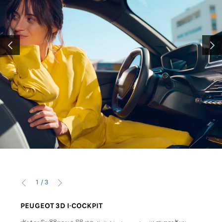
PRÉCÉDENT
SUIV
1
/
3
PRÉCÉDENT
SUIVANT
PEUGEOT 3D I-COCKPIT
ລະບົ