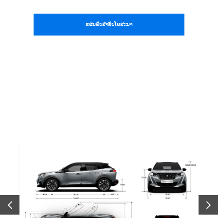
ແຜ່ນ​ພັບ​ສຳ​ລັບ​ໂຄ​ສະ​ນາ
PRÉCÉDENT
SUIV